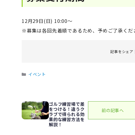
12月29日(日) 10:00～
※募集は各回先着順であるため、予めご了承くだ
記事をシェア 
カ
イベント
テ
ゴ
リ
ー
ゴルフ練習場で差
をつける！違うク
前の記事へ
ラブで得られる効
果的な練習方法を
解説！