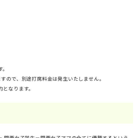
す。
ますので、別途打席料金は発生いたしません。
約となります。
－ 関西女子学生－関西女子アマの全てに優勝するという