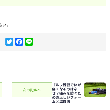
さい。
T
F
Li
|
w
a
n
it
c
e
te
e
r
b
o
ゴルフ練習で体が
o
痛くなるのはな
次の記事へ
ぜ？痛みを防ぐた
k
めの正しいフォー
ムと準備法