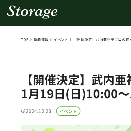
コ
ン
テ
ン
TOP
》
新着情報
》
イベント
》
【開催決定】武内亜祐美プロの個別レッス
ツ
へ
ス
キ
【開催決定】武内亜
ッ
1月19日(日)10:00～
プ
2024.12.28
イベント