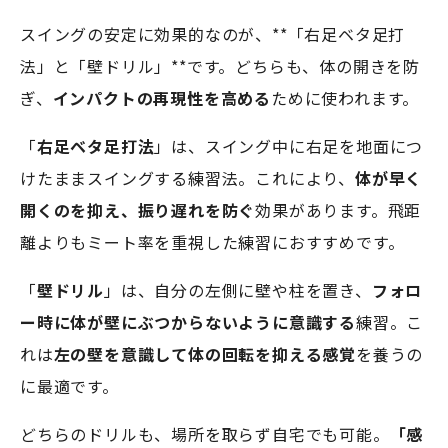
スイングの安定に効果的なのが、**「右足ベタ足打
法」と「壁ドリル」**です。どちらも、体の開きを防
ぎ、
インパクトの再現性を高める
ために使われます。
「
右足ベタ足打法
」は、スイング中に右足を地面につ
けたままスイングする練習法。これにより、
体が早く
開くのを抑え、振り遅れを防ぐ
効果があります。飛距
離よりもミート率を重視した練習におすすめです。
「
壁ドリル
」は、自分の左側に壁や柱を置き、
フォロ
ー時に体が壁にぶつからないように意識する
練習。こ
れは
左の壁を意識して体の回転を抑える感覚
を養うの
に最適です。
どちらのドリルも、場所を取らず自宅でも可能。
「感