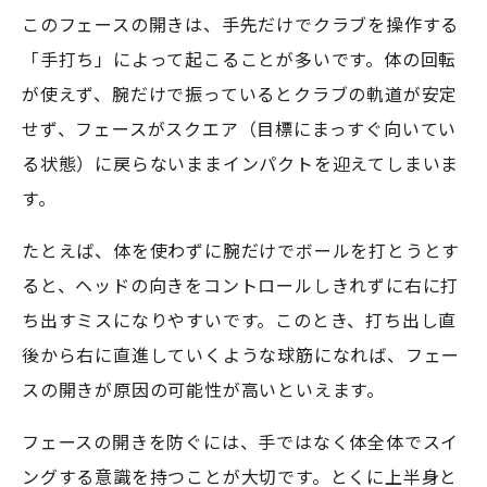
ステップ1：スタンス・目線を見直す
このフェースの開きは、手先だけでクラブを操作する
ステップ2：インパクトでフェース開きを防
「手打ち」によって起こることが多いです。体の回転
ぐ
が使えず、腕だけで振っているとクラブの軌道が安定
ステップ3：左の壁を意識して体の開きを抑
せず、フェースがスクエア（目標にまっすぐ向いてい
える
る状態）に戻らないままインパクトを迎えてしまいま
5. 状況別のアドバイス・よくあるQ&A
す。
ドライバーだけ右に出るケース
たとえば、体を使わずに腕だけでボールを打とうとす
プッシュスライスとの違いと対策
ると、ヘッドの向きをコントロールしきれずに右に打
「右足ベタ足打法」や「壁ドリル」の活用
ち出すミスになりやすいです。このとき、打ち出し直
シミュレーションや動画でのスイングチェッ
後から右に直進していくような球筋になれば、フェー
ク法
スの開きが原因の可能性が高いといえます。
6. まとめ｜プッシュアウトを克服してスコアア
ップを目指そう
フェースの開きを防ぐには、手ではなく体全体でスイ
ドライバーショットが安定しないなら、「イン
ングする意識を持つことが大切です。とくに上半身と