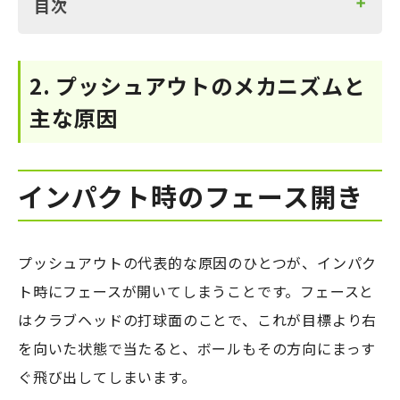
目次
ドライバーショットが安定しないなら、「イン
2. プッシュアウトのメカニズムと
ドアゴルフ」で練習環境を変えてみませんか？
主な原因
2. プッシュアウトのメカニズムと主な原因
インパクト時のフェース開き
振り遅れの原因
インパクト時のフェース開き
アドレス・構えの問題
3. プッシュアウトとクラブ別の症状と直し方
プッシュアウトの代表的な原因のひとつが、インパク
ドライバーの場合
ト時にフェースが開いてしまうことです。フェースと
アイアンの場合
はクラブヘッドの打球面のことで、これが目標より右
パターの場合
を向いた状態で当たると、ボールもその方向にまっす
4. プッシュアウトの修正ステップ｜実践ドリル
ぐ飛び出してしまいます。
で改善