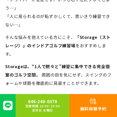
う…」
「人に見られるのが恥ずかしくて、思いきり練習でき
ない…」
そんな悩みを抱えている方にこそ、
「Storage（スト
レージ）」のインドアゴルフ練習場
をおすすめしま
す。
Storageは、“1人で黙々と”練習に集中できる完全個
室のゴルフ空間。
周囲の目を気にせず、スイングのフ
ォームや球筋を徹底的に見直すことができます。
高速スイング解析（毎秒1,000コマ）でフォー
046-240-0370
ムを可視化
営業時間 10:00~20:00
無料体験予約
定休日 水曜日
最新シミュレーター搭載。実戦に近いラウンド