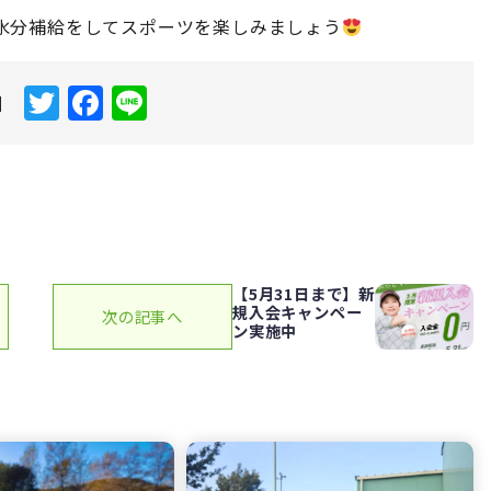
水分補給をしてスポーツを楽しみましょう
T
F
Li
|
w
a
n
it
c
e
te
e
r
b
o
【5月31日まで】新
o
規入会キャンペー
次の記事へ
ン実施中
k