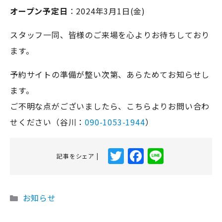
オープン予定日
：2024年3月1日(金)
スタッフ一同、皆様のご来場を心よりお待ちしており
ます。
予約サイトの準備が整い次第、あらためてお知らせし
ます。
ご不明な点がございましたら、こちらよりお問い合わ
せください（谷川：
090-1053-1944
）
T
F
Li
記事をシェア |
w
a
n
it
c
e
カ
お知らせ
te
e
テ
r
b
ゴ