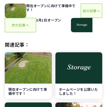
o
リ
現在オープンに向けて準備中で
す！
ー
前の記事へ
o
k
3月1日オープン
次の記事へ
関連記事：
現在オープンに向けて準
ホームぺージを公開いた
備中です！
しました！