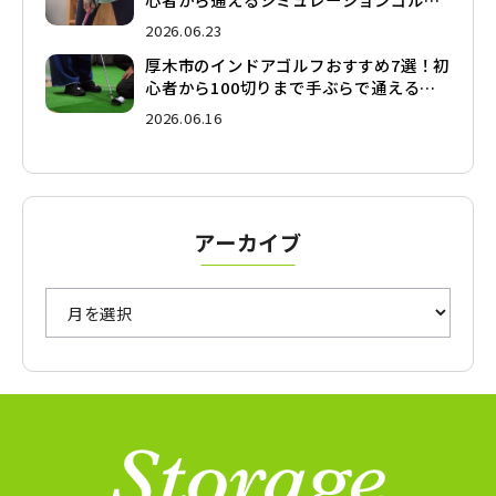
を徹底比較
2026.06.23
厚木市のインドアゴルフおすすめ7選！初
心者から100切りまで手ぶらで通えるシ
ミュレーションゴルフを徹底比較
2026.06.16
アーカイブ
ア
ー
カ
イ
ブ